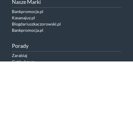
Nasze Marki
Bankpromocje.pl
Kasanajuz.pl
Blogdariuszkaczorowski.pl
Bankpromocja.pl
Porady
Zarabiaj
Gotówkowe
Karty bankowe
Finanse firmowe
Porady
Oszczędzaj
Hipoteczne
Konta bankowe
Dofinansowania