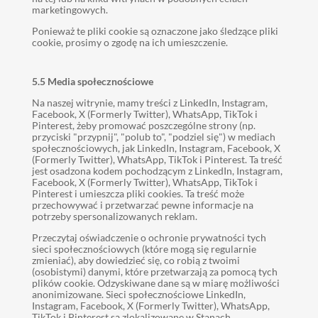
marketingowych.
Ponieważ te pliki cookie są oznaczone jako śledzące pliki
cookie, prosimy o zgodę na ich umieszczenie.
5.5 Media społecznościowe
Na naszej witrynie, mamy treści z LinkedIn, Instagram,
Facebook, X (Formerly Twitter), WhatsApp, TikTok i
Pinterest, żeby promować poszczególne strony (np.
przyciski "przypnij", "polub to", "podziel się") w mediach
społecznościowych, jak LinkedIn, Instagram, Facebook, X
(Formerly Twitter), WhatsApp, TikTok i Pinterest. Ta treść
jest osadzona kodem pochodzącym z LinkedIn, Instagram,
Facebook, X (Formerly Twitter), WhatsApp, TikTok i
Pinterest i umieszcza pliki cookies. Ta treść może
przechowywać i przetwarzać pewne informacje na
potrzeby spersonalizowanych reklam.
Przeczytaj oświadczenie o ochronie prywatności tych
sieci społecznościowych (które mogą się regularnie
zmieniać), aby dowiedzieć się, co robią z twoimi
(osobistymi) danymi, które przetwarzają za pomocą tych
plików cookie. Odzyskiwane dane są w miarę możliwości
anonimizowane. Sieci społecznościowe LinkedIn,
Instagram, Facebook, X (Formerly Twitter), WhatsApp,
TikTok i Pinterest są zlokalizowane w Stanach