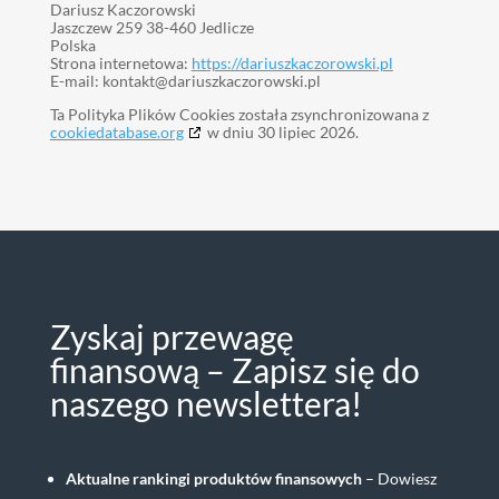
Dariusz Kaczorowski
Jaszczew 259 38-460 Jedlicze
Polska
Strona internetowa:
https://dariuszkaczorowski.pl
E-mail:
kontakt@
dariuszkaczorowski.pl
Ta Polityka Plików Cookies została zsynchronizowana z
cookiedatabase.org
w dniu 30 lipiec 2026.
Zyskaj przewagę
finansową – Zapisz się do
naszego newslettera!
Aktualne rankingi produktów finansowych
– Dowiesz