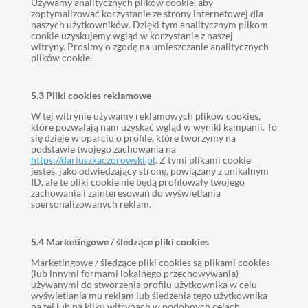
Używamy analitycznych plików cookie, aby
zoptymalizować korzystanie ze strony internetowej dla
naszych użytkowników. Dzięki tym analitycznym plikom
cookie uzyskujemy wgląd w korzystanie z naszej
witryny. Prosimy o zgodę na umieszczanie analitycznych
plików cookie.
5.3 Pliki cookies reklamowe
W tej witrynie używamy reklamowych plików cookies,
które pozwalają nam uzyskać wgląd w wyniki kampanii. To
się dzieje w oparciu o profile, które tworzymy na
podstawie twojego zachowania na
https://dariuszkaczorowski.pl
. Z tymi plikami cookie
jesteś, jako odwiedzający stronę, powiązany z unikalnym
ID, ale te pliki cookie nie będą profilowały twojego
zachowania i zainteresowań do wyświetlania
spersonalizowanych reklam.
5.4 Marketingowe / śledzące pliki cookies
Marketingowe / śledzące pliki cookies są plikami cookies
(lub innymi formami lokalnego przechowywania)
używanymi do stworzenia profilu użytkownika w celu
wyświetlania mu reklam lub śledzenia tego użytkownika
na tej lub na kilku witrynach w podobnych celach