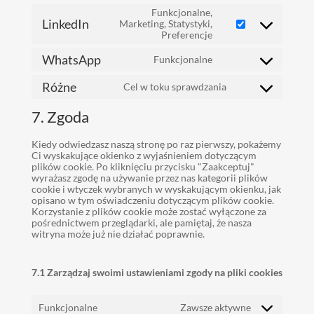
to
Funkcjonalne,
service
LinkedIn
Marketing, Statystyki,
facebook
Consent
Preferencje
to
service
WhatsApp
Funkcjonalne
linkedin
Consent
to
Różne
Cel w toku sprawdzania
service
Consent
whatsapp
to
7. Zgoda
service
różne
Kiedy odwiedzasz naszą stronę po raz pierwszy, pokażemy
Ci wyskakujące okienko z wyjaśnieniem dotyczącym
plików cookie. Po kliknięciu przycisku "Zaakceptuj"
wyrażasz zgodę na używanie przez nas kategorii plików
cookie i wtyczek wybranych w wyskakującym okienku, jak
opisano w tym oświadczeniu dotyczącym plików cookie.
Korzystanie z plików cookie może zostać wyłączone za
pośrednictwem przeglądarki, ale pamiętaj, że nasza
witryna może już nie działać poprawnie.
7.1 Zarządzaj swoimi ustawieniami zgody na pliki cookies
Funkcjonalne
Zawsze aktywne