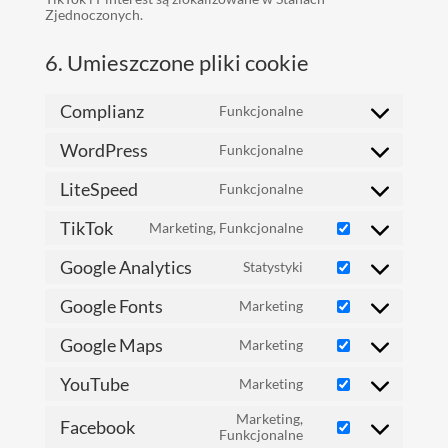
Zjednoczonych.
6. Umieszczone pliki cookie
Complianz
Funkcjonalne
Consent
to
WordPress
Funkcjonalne
service
Consent
complianz
to
LiteSpeed
Funkcjonalne
service
Consent
wordpress
to
TikTok
Marketing, Funkcjonalne
service
Consent
litespeed
to
Google Analytics
Statystyki
service
Consent
tiktok
to
Google Fonts
Marketing
service
Consent
google-
to
analytics
Google Maps
Marketing
service
Consent
google-
to
fonts
YouTube
Marketing
service
Consent
google-
to
maps
Marketing,
service
Facebook
Consent
Funkcjonalne
youtube